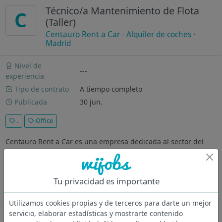
Técnico/a Mantenimiento de Flota
C
(Taller)
Centauro Rent a Car - Alquiler de coches
·
Madrid
Nivel de
---
experiencia
Tipo de contrato
A tiempo completo
Publicada
30 jun.
.
Office
Centauro Rent a Car es una empresa dedicada al sector del
alquiler de vehículos con más de 50 años de experiencia en el
negocio. Nuestra sede central se encuentra en Alicante
(España) y contamos con oficinas en los destinos turísticos más
Tu privacidad es importante
populares...
Ver más
Utilizamos cookies propias y de terceros para darte un mejor
servicio, elaborar estadísticas y mostrarte contenido
Oferta desactivada