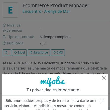
Ecommerce Product Manager
E
Encuentro
·
Arenys de Mar
Nivel de
---
experiencia
Tipo de contrato
A tiempo completo
Publicada
2 jul.
.
Excel
Salesforce
CMS
ACERCA DE NOSOTROS Encuentro, fundada en 1986 en las
Islas Canarias, es una marca de moda femenina que celebra la
diversidad, la inclusión y el respeto. Nuestra inspiración es la
mujer que disfruta de la vida y nuestro compromiso está en
crear moda...
Ver más
Tu privacidad es importante
Oferta desactivada
Utilizamos cookies propias y de terceros para darte un mejor
servicio, elaborar estadísticas y mostrarte contenido