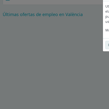
Ut
el
Últimas ofertas de empleo en València
pu
us
Má