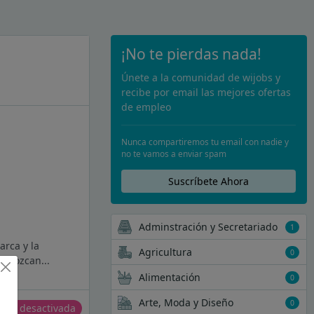
¡No te pierdas nada!
Únete a la comunidad de wijobs y
recibe por email las mejores ofertas
de empleo
Nunca compartiremos tu email con nadie y
no te vamos a enviar spam
Suscríbete Ahora
Adminstración y Secretariado
1
arca y la
Agricultura
0
conozcan...
Alimentación
0
Arte, Moda y Diseño
0
erta desactivada