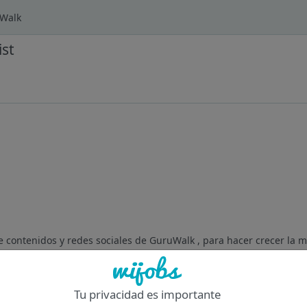
uWalk
st
de contenidos y redes sociales de GuruWalk , para hacer crecer la m
a central. Tu objetivo será lograr que cada vez más viajeros nos 
Tu privacidad es importante
Of