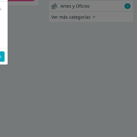
Artes y Oficios
0
,
Ver más categorías
o