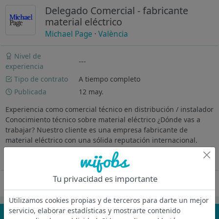
Delegado Comercial - fabricante
material eléctrico
Michael Page
·
València
Nivel de
---
experiencia
Tipo de contrato
A tiempo completo
Publicada
12 may.
Experiencia como comercial técnico en distribución / instalador
Conocimiento técnico sobre material eléctrico ¿Dónde vas a
trabajar? Nuestro cliente es una empresa fabricante de
material eléctrico con una sólida reputación internacional.
Descripción...
Ver más
Tu privacidad es importante
Oferta desactivada
Utilizamos cookies propias y de terceros para darte un mejor
servicio, elaborar estadísticas y mostrarte contenido
¡No te pierdas nada!