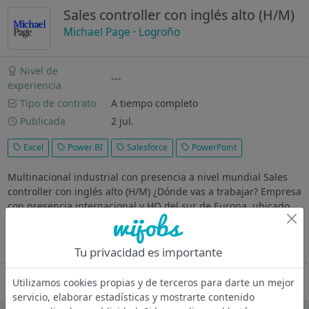
Sales controller con inglés alto (H/M)
Michael Page
·
Logroño
Nivel de
---
experiencia
Tipo de contrato
A tiempo completo
Publicada
2 jul.
Excel
Power BI
Salesforce
PowerPoint
Multinacional industrial con presencia a nivel mundial Sales
controller con inglés alto (H/M) ¿Dónde vas a trabajar? Empresa
con presencia internacional y HQ del sur de Europa, ubicado
en las inmediaciones de Logroño. Descripción En dependencia
del...
Ver más
Tu privacidad es importante
Oferta desactivada
Utilizamos cookies propias y de terceros para darte un mejor
servicio, elaborar estadísticas y mostrarte contenido