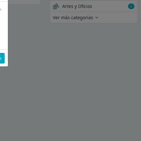
Artes y Oficios
0
,
Ver más categorías
o