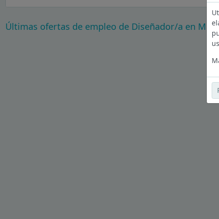
Ut
el
Últimas ofertas de empleo de Diseñador/a en Mad
pu
us
Má