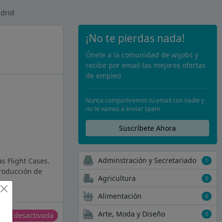
drid
¡No te pierdas nada!
Únete a la comunidad de wijobs y
recibe por email las mejores ofertas
de empleo
Nunca compartiremos tu email con nadie y
no te vamos a enviar spam
Suscríbete Ahora
Adminstración y Secretariado
 Flight Cases.
1
roducción de
Agricultura
0
Alimentación
0
Arte, Moda y Diseño
0
erta desactivada