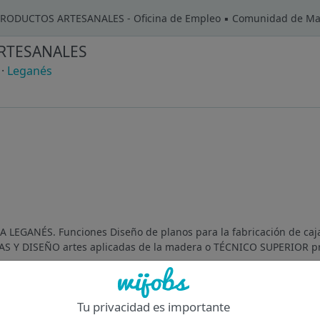
ODUCTOS ARTESANALES - Oficina de Empleo ▪️ Comunidad de Ma
RTESANALES
·
Leganés
ANÉS. Funciones Diseño de planos para la fabricación de cajas
S Y DISEÑO artes aplicadas de la madera o TÉCNICO SUPERIOR p
Tu privacidad es importante
Of