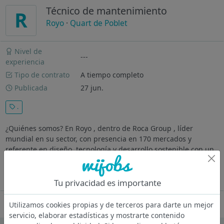
Técnico de mantenimiento
R
Royo
·
Quart de Poblet
Nivel de
---
experiencia
Tipo de contrato
A tiempo completo
Publicada
27 jun.
.
¿Quiénes somos? En Royo , dentro de Roca Group , líder
mundial en su sector, con presencia en 170 mercados y
referente en diseño, tecnología y desarrollo sostenible con un
equipo de más de 20.000 personas, buscamos un/a Técnico/a
de Mantenimiento. La...
Ver más
Tu privacidad es importante
Oferta desactivada
Utilizamos cookies propias y de terceros para darte un mejor
servicio, elaborar estadísticas y mostrarte contenido