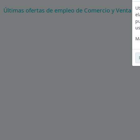
Ut
Últimas ofertas de empleo de Comercio y Venta al 
el
pu
us
Má