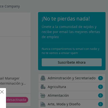
ance Company
¡No te pierdas nada!
Únete a la comunidad de wijobs y
recibe por email las mejores ofertas
de empleo
Nunca compartiremos tu email con nadie y
no te vamos a enviar spam
Suscríbete Ahora
Adminstración y Secretariado
tail Manager
1
terminación y...
Agricultura
0
Alimentación
0
erta desactivada
Arte, Moda y Diseño
0