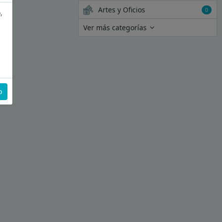
Artes y Oficios
0
,
Ver más categorías
o