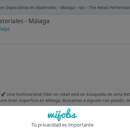
er Especialista en Materiales - Málaga - rpc - The Retail Perform
ateriales - Málaga
laga
l 🚀 Una multinacional líder en retail está en búsqueda de un/a Re
 una Gran Superficie en Málaga. Buscamos a alguien con pasión, de
Of
Tu privacidad es importante