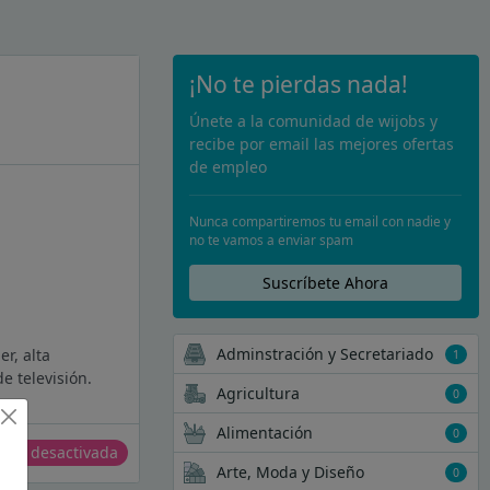
¡No te pierdas nada!
Únete a la comunidad de wijobs y
recibe por email las mejores ofertas
de empleo
Nunca compartiremos tu email con nadie y
no te vamos a enviar spam
Suscríbete Ahora
Adminstración y Secretariado
r, alta
1
e televisión.
Agricultura
0
Alimentación
0
erta desactivada
Arte, Moda y Diseño
0