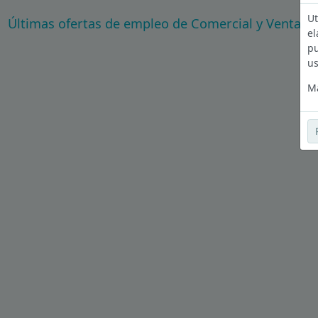
Ut
Últimas ofertas de empleo de Comercial y Ventas 
el
pu
us
Má