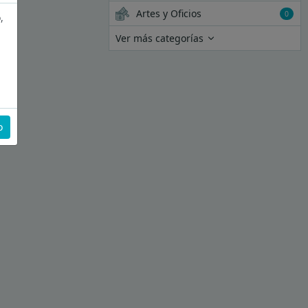
Artes y Oficios
0
,
Ver más categorías
o