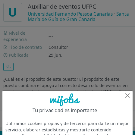
Auxiliar de eventos UFPC
U
Universidad Fernando Pessoa Canarias
·
Santa
María de Guía de Gran Canaria
Nivel de
---
experiencia
Tipo de contrato
Consultor
Publicada
25 jun.
.
¿Cuál es el propósito de este puesto? El propósito de este
puesto combina el apoyo al correcto desarrollo de eventos en
nuestras instalaciones y la representación de la UFPC en ferias
para captar alumnado potencial y resolver dudas sobre la...
Ver más
Tu privacidad es importante
Oferta desactivada
Utilizamos cookies propias y de terceros para darte un mejor
servicio, elaborar estadísticas y mostrarte contenido