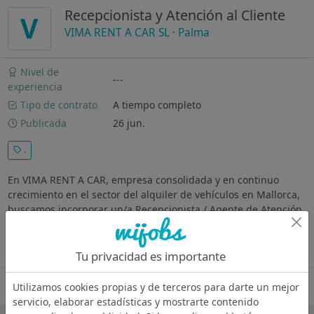
Recepcionista y Atención al Cliente
V
VIMA RENT A CAR SL
·
Palma
Nivel de
---
experiencia
Tipo de contrato
A tiempo completo
Publicada
26 jun.
.
En VIMA RENT A CAR, empresa consolidada y en continuo
crecimiento en el sector del alquiler de vehículos en Mallorca,
buscamos incorporar un/a Recepcionista / Agente de Atención
al Cliente para nuestro equipo en el Aeropuerto de Mallorca.
La persona...
Ver más
Tu privacidad es importante
Oferta desactivada
Utilizamos cookies propias y de terceros para darte un mejor
servicio, elaborar estadísticas y mostrarte contenido