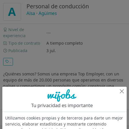
Personal de conducción
A
Alsa
·
Agüimes
Nivel de
---
experiencia
Tipo de contrato
A tiempo completo
Publicada
3 jul.
.
¿Quiénes somos? Somos una empresa Top Employer, con un
equipo de más de 20.000 personas que operamos en diversos
países y compartimos un propósito común: construir una
movilidad sostenible, multimodal y conectada. Llevamos más
de 100 años movilizando...
Ver más
Tu privacidad es importante
Oferta desactivada
Utilizamos cookies propias y de terceros para darte un mejor
servicio, elaborar estadísticas y mostrarte contenido