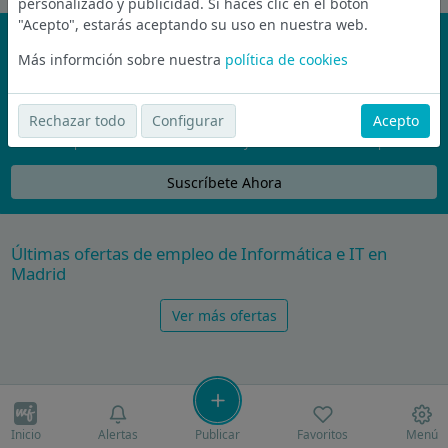
personalizado y publicidad. Si haces clic en el botón
"Acepto", estarás aceptando su uso en nuestra web.
¡No te pierdas nada!
Más informción sobre nuestra
política de cookies
Únete a la comunidad de wijobs y recibe por email las mejores
ofertas de empleo
Rechazar todo
Configurar
Acepto
Nunca compartiremos tu email con nadie y no te vamos a enviar spam
Suscríbete Ahora
Últimas ofertas de empleo de Informática e IT en
Madrid
Ver más ofertas
Inicio
Alertas
Publicar
Favoritos
Menú