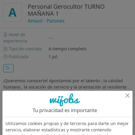
Personal Gerocultor TURNO
A
MAÑANA 1
Amavir
·
Patones
Nivel de
---
experiencia
Tipo de contrato
A tiempo completo
Publicada
1 jul.
.
¡Queremos conocerte! Apostamos por el talento , la calidad
humana , la vocación de servicio y la orientación al residente .
Tus responsabilidades estarán encaminadas a asistir al
usuario en las actividades de la vida diaria que no pueda
realizar por...
Tu privacidad es importante
Ver más
Utilizamos cookies propias y de terceros para darte un mejor
Oferta desactivada
servicio, elaborar estadísticas y mostrarte contenido