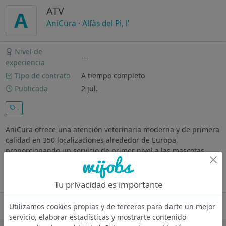
ATV
A
AniCura
·
Alfàs del Pi, l'
Nivel de
---
experiencia
Tipo de contrato
A tiempo completo
Publicada
2 jul.
.
AniCura ofrece una atención veterinaria moderna y de primera
calidad en 350 localizaciones alrededor de Europa,
proporcionando un servicio de primer nivel a las mascotas
gracias a su alta disponibilidad y compromiso por el bienestar
animal. Los 7.500...
Ver más
Tu privacidad es importante
Oferta desactivada
Utilizamos cookies propias y de terceros para darte un mejor
servicio, elaborar estadísticas y mostrarte contenido