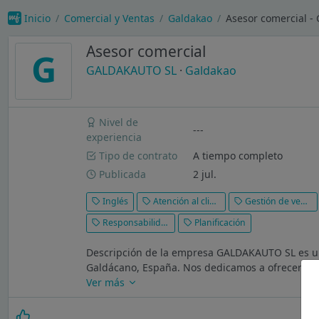
Inicio
Comercial y Ventas
Galdakao
Asesor comercial 
Asesor comercial
G
GALDAKAUTO SL
·
Galdakao
Nivel de
---
experiencia
Tipo de contrato
A tiempo completo
Publicada
2 jul.
Inglés
Atención al cliente
Gestión de ventas
Responsabilidad
Planificación
Descripción de la empresa GALDAKAUTO SL es una
Galdácano, España. Nos dedicamos a ofrecer prod
Ver más