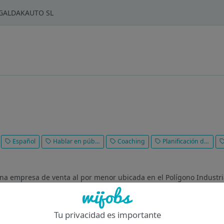
- GALDAKAUTO SL
Español
Hablar en público
Coaching
Planificación de negocios
 empresa de venta al por menor ubicada en el Polígono Industria
uctos y servicios de calidad, centrados en las necesidades de cad
Tu privacidad es importante
Of