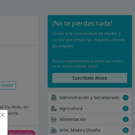
¡No te pierdas nada!
Únete a la comunidad de wijobs y
recibe por email las mejores ofertas
de empleo
Nunca compartiremos tu email con nadie y
no te vamos a enviar spam
Suscríbete Ahora
Asesor
Adminstración y Secretariado
1
l Iru-Bide, en
Agricultura
0
a cliente.
Alimentación
0
Arte, Moda y Diseño
0
erta desactivada