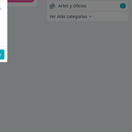
Artes y Oficios
0
,
Ver más categorías
o