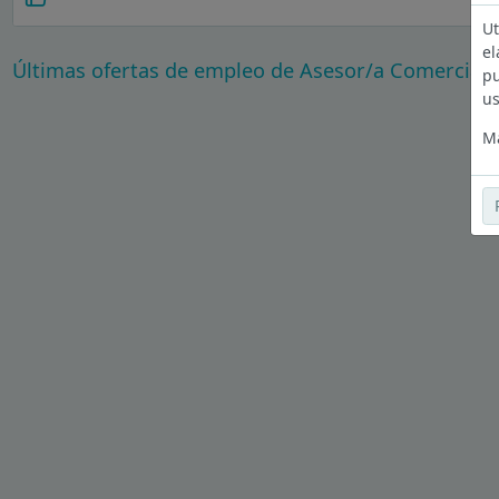
Ut
el
Últimas ofertas de empleo de Asesor/a Comercial 
pu
us
Má