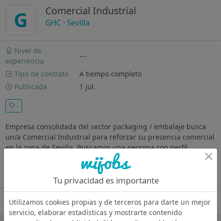
Comercial Industrial
G
GHC
·
Sevilla
Nivel de
---
experiencia
Tipo de contrato
A tiempo completo
Publicada
1 jul.
.
Empresa consolidada del sector packaging / embalaje busca
un/a Comercial Industrial para reforzar su presencia comercial
en la zona de Sevilla. Buscamos una persona con perfil
claramente comercial, acostumbrada a trabajar sobre el
terreno, visitar...
Ver más
Tu privacidad es importante
Oferta desactivada
Utilizamos cookies propias y de terceros para darte un mejor
servicio, elaborar estadísticas y mostrarte contenido