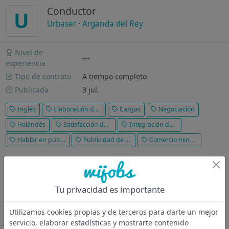
Conductor
U
Urbaser
·
Arganda del Rey
Nivel de
---
experiencia
Tipo de contrato
A tiempo completo
Publicada
3 jul.
Inglés
Elaboración de presupuestos
Cargas
Negociación
Holandés
Satisfacción del cliente
Integración de equipos
Hablar en público
Publicidad de búsqueda
Comercio minorista
Descripción de la empresa Urbaser es una empresa líder
mundial en gestión medioambiental, con una clara orientación
hacia la sostenibilidad y la mejora continua de los servicios
Tu privacidad es importante
urbanos. Da servicio a más de 50 millones de personas en 20
países, lo...
Utilizamos cookies propias y de terceros para darte un mejor
Ver más
servicio, elaborar estadísticas y mostrarte contenido