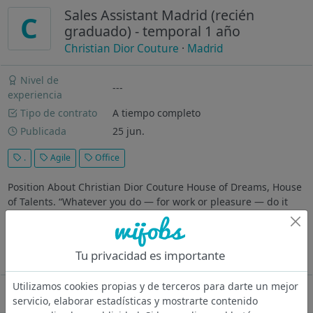
Sales Assistant Madrid (recién
C
graduado) - temporal 1 año
Christian Dior Couture
·
Madrid
Nivel de
---
experiencia
Tipo de contrato
A tiempo completo
Publicada
25 jun.
.
Agile
Office
Position About Christian Dior Couture House of Dreams, House
of Talents. “Whatever you do — for work or pleasure — do it
with passion! Live with passion!”* Christian Dior Christian Dior
was the designer of dreams. In founding his House in 1947,
marked...
Tu privacidad es importante
Ver más
Utilizamos cookies propias y de terceros para darte un mejor
Oferta desactivada
servicio, elaborar estadísticas y mostrarte contenido