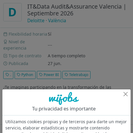
IT&Data Audit&Assurance Valencia |
D
Septiembre 2026
Deloitte
·
València
Flexibilidad horaria
Sí
Nivel de
---
experiencia
Tipo de contrato
A tiempo completo
Publicada
27 jun.
.
Python
Power BI
Teletrabajo
¿Te imaginas participando en la transformación de las
principales organizaciones nacionales e internacionales? En
Deloitte estamos comprometidos con generar un impacto en la
sociedad, en nuestros clientes y en ti. ¿Cuál es el reto?
Tu privacidad es importante
Formarás parte de...
Ver más
Utilizamos cookies propias y de terceros para darte un mejor
servicio, elaborar estadísticas y mostrarte contenido
Oferta desactivada