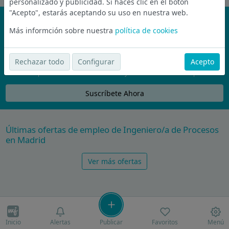
personalizado y publicidad. Si haces clic en el botón
"Acepto", estarás aceptando su uso en nuestra web.
¡No te pierdas nada!
Más informción sobre nuestra
política de cookies
Únete a la comunidad de wijobs y recibe por email las mejores
ofertas de empleo
Rechazar todo
Configurar
Acepto
Nunca compartiremos tu email con nadie y no te vamos a enviar spam
Suscríbete Ahora
Últimas ofertas de empleo de Ingeniero/a de Procesos
en Madrid
Ver más ofertas
Inicio
Alertas
Publicar
Favoritos
Menú