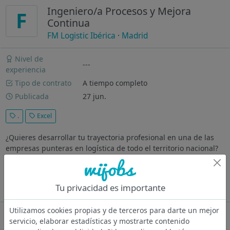
Ingeniero/a Procesos y Mejora
F
Continua
FM Logistic Ibérica
·
Madrid
Nivel de
---
experiencia
Tipo de contrato
A tiempo completo
Publicada
27 jun.
.
Excel
¿Quieres desarrollar tu trayectoria profesional en una de las
empresas punteras en logística de todo el territorio nacional?
FM Logistic, es una compañía multinacional de referencia en
las diferentes áreas de la cadena de suministro, en la que
tenemos...
Tu privacidad es importante
Ver más
Utilizamos cookies propias y de terceros para darte un mejor
Oferta desactivada
servicio, elaborar estadísticas y mostrarte contenido