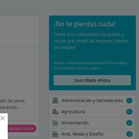
¡No te pierdas nada!
Únete a la comunidad de wijobs y
recibe por email las mejores ofertas
de empleo
Nunca compartiremos tu email con nadie y
no te vamos a enviar spam
Suscríbete Ahora
Adminstración y Secretariado
ión de vinos.
1
oración...
Agricultura
0
Alimentación
0
erta desactivada
Arte, Moda y Diseño
0