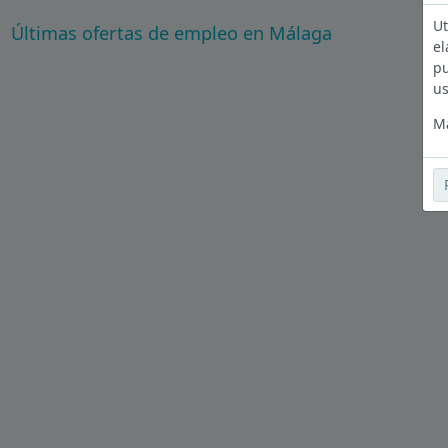
Ut
Últimas ofertas de empleo en Málaga
el
pu
us
Má