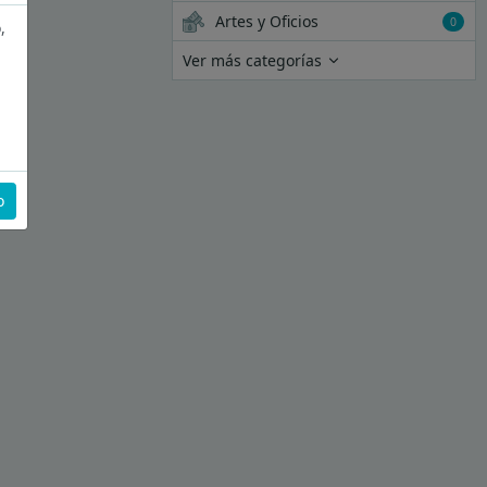
Artes y Oficios
0
,
Ver más categorías
o