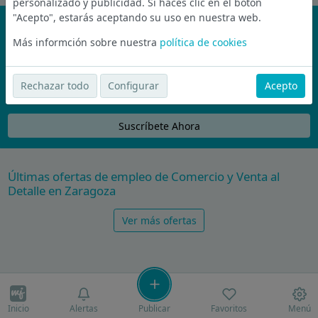
personalizado y publicidad. Si haces clic en el botón
"Acepto", estarás aceptando su uso en nuestra web.
¡No te pierdas nada!
Más informción sobre nuestra
política de cookies
Únete a la comunidad de wijobs y recibe por email las mejores
ofertas de empleo
Rechazar todo
Configurar
Acepto
Nunca compartiremos tu email con nadie y no te vamos a enviar spam
Suscríbete Ahora
Últimas ofertas de empleo de Comercio y Venta al
Detalle en Zaragoza
Ver más ofertas
Inicio
Alertas
Publicar
Favoritos
Menú