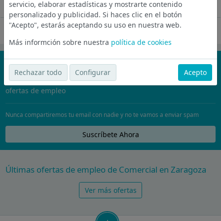
servicio, elaborar estadísticas y mostrarte contenido
Ver más
personalizado y publicidad. Si haces clic en el botón
"Acepto", estarás aceptando su uso en nuestra web.
Oferta desactivada
Más informción sobre nuestra
política de cookies
¡No te pierdas nada!
Rechazar todo
Configurar
Acepto
Únete a la comunidad de wijobs y recibe por email las mejores
ofertas de empleo
Nunca compartiremos tu email con nadie y no te vamos a enviar spam
Suscríbete Ahora
Últimas ofertas de empleo de Comercial en Zaragoza
Ver más ofertas