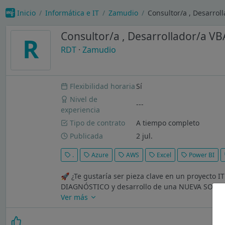
Inicio
Informática e IT
Zamudio
Consultor/a , Desarrol
Consultor/a , Desarrollador/a VB
R
RDT
·
Zamudio
Flexibilidad horaria
Sí
Nivel de
---
experiencia
Tipo de contrato
A tiempo completo
Publicada
2 jul.
.
Azure
AWS
Excel
Power BI
🚀 ¿Te gustaría ser pieza clave en un proyecto I
DIAGNÓSTICO y desarrollo de una NUEVA SOLUCIÓ
Ver más