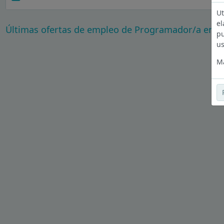
Ut
el
Últimas ofertas de empleo de Programador/a en Bi
pu
us
Má