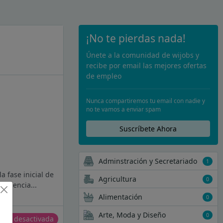
¡No te pierdas nada!
Únete a la comunidad de wijobs y
recibe por email las mejores ofertas
de empleo
Nunca compartiremos tu email con nadie y
no te vamos a enviar spam
Suscríbete Ahora
Adminstración y Secretariado
1
 fase inicial de
Agricultura
0
celencia...
Alimentación
0
Arte, Moda y Diseño
0
erta desactivada