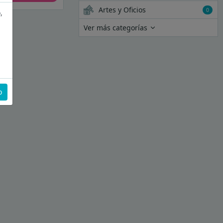
Artes y Oficios
0
,
Ver más categorías
o