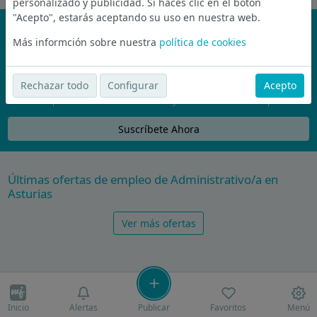
personalizado y publicidad. Si haces clic en el botón
"Acepto", estarás aceptando su uso en nuestra web.
¡No te pierdas nada!
Más informción sobre nuestra
política de cookies
Únete a la comunidad de wijobs y recibe por email las mejores
ofertas de empleo
Rechazar todo
Configurar
Acepto
Nunca compartiremos tu email con nadie y no te vamos a enviar spam
Suscríbete Ahora
Últimas ofertas de empleo de Administrativo/a en
Asturias
Ver más ofertas
Inicio
Alertas
Publicar
Favoritos
Menú