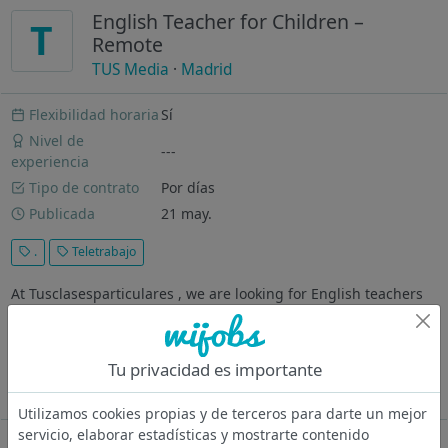
English Teacher for Children –
T
Remote
TUS Media
·
Madrid
Flexibilidad horaria
Sí
Nivel de
---
experiencia
Tipo de contrato
Por días
Publicada
21 may.
.
Teletrabajo
At Tusclasesparticulares , we are looking for English teachers
specialized in children to join our team immediately and give
private lessons online or in person. The demand for English
tutoring for young learners continues to grow, and we are
Tu privacidad es importante
seeking...
Ver más
Utilizamos cookies propias y de terceros para darte un mejor
servicio, elaborar estadísticas y mostrarte contenido
Oferta desactivada