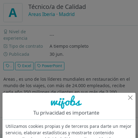
Técnico/a de Calidad
A
Areas Iberia
·
Madrid
Nivel de
---
experiencia
Tipo de contrato
A tiempo completo
Publicada
30 jun.
.
Excel
PowerPoint
Areas , es uno de los líderes mundiales en restauración en el
mundo de los viajes, con más de 24.000 empleados, recibe
cada año 350 millones de clientes en sus más de 2.200
establecimientos en 11 países en Europa, USA, México y Chile.
Buscamos...
Ver más
Tu privacidad es importante
Oferta desactivada
Utilizamos cookies propias y de terceros para darte un mejor
servicio, elaborar estadísticas y mostrarte contenido