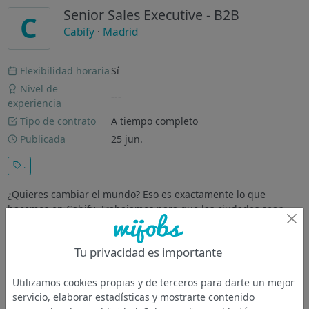
Senior Sales Executive - B2B
C
Cabify
·
Madrid
Flexibilidad horaria
Sí
Nivel de
---
experiencia
Tipo de contrato
A tiempo completo
Publicada
25 jun.
.
¿Quieres cambiar el mundo? Eso es exactamente lo que
hacemos en Cabify. Trabajamos para que las ciudades sean
mejores lugares para vivir, impulsando una movilidad más
sostenible y eficiente que conecte a pasajeras/os y
Tu privacidad es importante
conductoras/es con solo pulsar...
Ver más
Utilizamos cookies propias y de terceros para darte un mejor
servicio, elaborar estadísticas y mostrarte contenido
Oferta desactivada