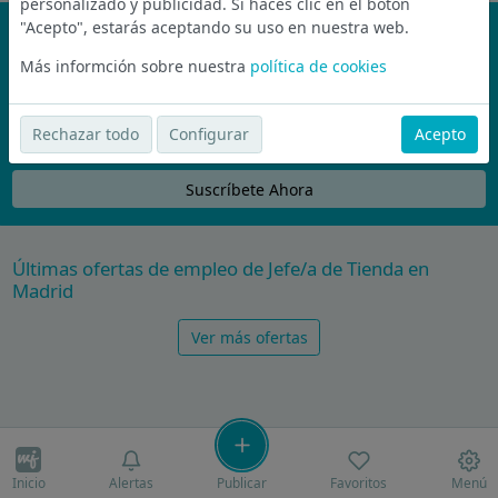
personalizado y publicidad. Si haces clic en el botón
"Acepto", estarás aceptando su uso en nuestra web.
¡No te pierdas nada!
Más informción sobre nuestra
política de cookies
Únete a la comunidad de wijobs y recibe por email las mejores
ofertas de empleo
Rechazar todo
Configurar
Acepto
Nunca compartiremos tu email con nadie y no te vamos a enviar spam
Suscríbete Ahora
Últimas ofertas de empleo de Jefe/a de Tienda en
Madrid
Ver más ofertas
Inicio
Alertas
Publicar
Favoritos
Menú