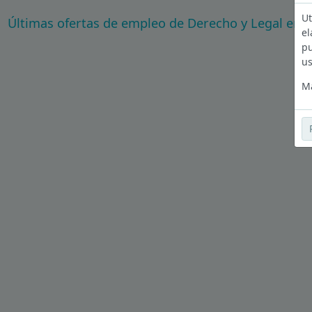
Ut
Últimas ofertas de empleo de Derecho y Legal en A
el
pu
us
Má