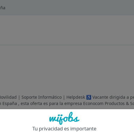
aña
Movilidad | Soporte Informático | Helpdesk ♿ Vacante dirigida a 
España , esta oferta es para la empresa Econocom Productos & So
Of
Tu privacidad es importante