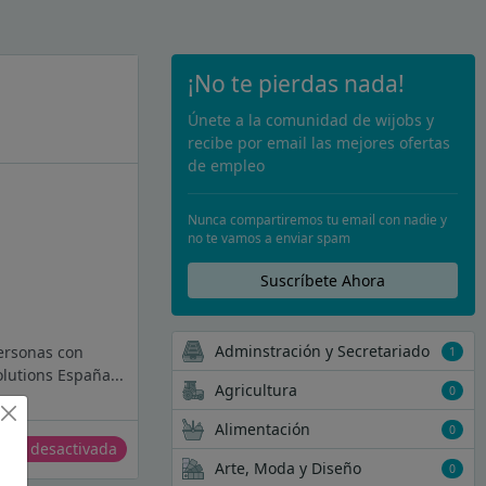
¡No te pierdas nada!
Únete a la comunidad de wijobs y
recibe por email las mejores ofertas
de empleo
Nunca compartiremos tu email con nadie y
no te vamos a enviar spam
Suscríbete Ahora
Adminstración y Secretariado
personas con
1
lutions España...
Agricultura
0
Alimentación
0
erta desactivada
Arte, Moda y Diseño
0