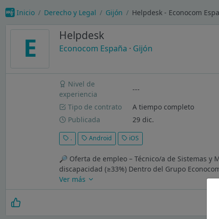
Inicio
Derecho y Legal
Gijón
Helpdesk - Econocom Esp
Helpdesk
E
Econocom España
·
Gijón
Nivel de
---
experiencia
Tipo de contrato
A tiempo completo
Publicada
29 dic.
.
Android
iOS
🔎 Oferta de empleo – Técnico/a de Sistemas y 
discapacidad (≥33%) Dentro del Grupo Econocom 
Ver más