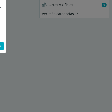
Artes y Oficios
0
,
Ver más categorías
o