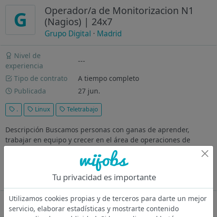
Operador/a de Monitorizacion N1
G
(Nagios) | 24x7
Grupo Digital
·
Madrid
Nivel de
---
experiencia
Tipo de contrato
A tiempo completo
Publicada
27 jun.
.
Linux
Teletrabajo
Descripción Buscamos personas con ganas de aprender,
trabajar en equipo y crecer en el área de operaciones de
sistemas. Formarás parte de un equipo de Soporte Nivel 1,
participando en la monitorización y operación de plataformas
críticas, con...
Tu privacidad es importante
Ver más
Utilizamos cookies propias y de terceros para darte un mejor
Oferta desactivada
servicio, elaborar estadísticas y mostrarte contenido