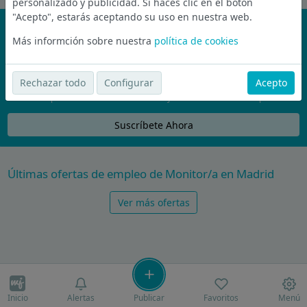
personalizado y publicidad. Si haces clic en el botón
"Acepto", estarás aceptando su uso en nuestra web.
¡No te pierdas nada!
Más informción sobre nuestra
política de cookies
Únete a la comunidad de wijobs y recibe por email las mejores
ofertas de empleo
Rechazar todo
Configurar
Acepto
Nunca compartiremos tu email con nadie y no te vamos a enviar spam
Suscríbete Ahora
Últimas ofertas de empleo de Monitor/a en Madrid
Ver más ofertas
Inicio
Alertas
Publicar
Favoritos
Menú