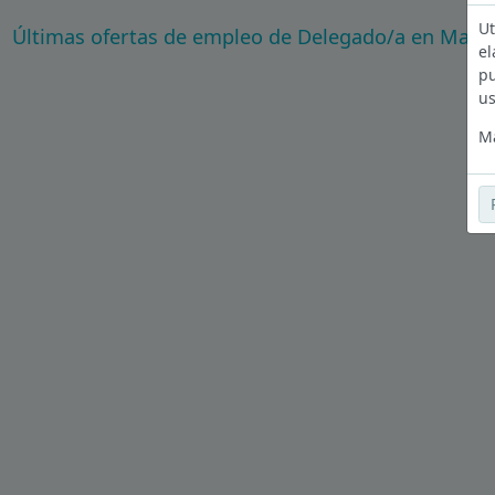
Ut
Últimas ofertas de empleo de Delegado/a en Madr
el
pu
us
Má