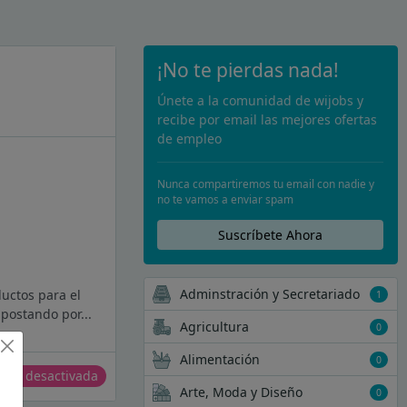
¡No te pierdas nada!
Únete a la comunidad de wijobs y
recibe por email las mejores ofertas
de empleo
Nunca compartiremos tu email con nadie y
no te vamos a enviar spam
Suscríbete Ahora
Adminstración y Secretariado
uctos para el
1
postando por...
Agricultura
0
Alimentación
0
erta desactivada
Arte, Moda y Diseño
0