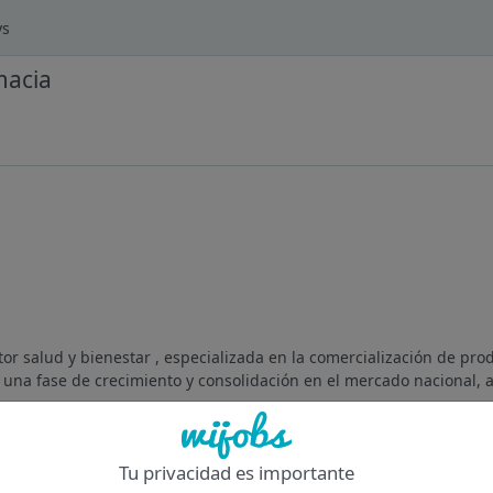
ys
macia
 salud y bienestar , especializada en la comercialización de prod
 una fase de crecimiento y consolidación en el mercado nacional, a
Of
Tu privacidad es importante