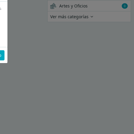
Artes y Oficios
0
,
Ver más categorías
o