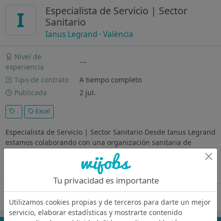
Especialista de Servicio | Sector
I
Sanitario
Ianus Legrand
·
València
Nivel de
---
experiencia
Tipo de contrato
A tiempo completo
Publicada
2 jul.
.
Excel
Especialista de Servicio | Sector Sanitario Desde Ianus Legrand
estamos colaborando con una organización sanitaria de
referencia, reconocida por su excelencia asistencial, técnología
de vanguardia, capacidad de innovación y su apuesta por el...
Ver más
Tu privacidad es importante
Oferta desactivada
Utilizamos cookies propias y de terceros para darte un mejor
servicio, elaborar estadísticas y mostrarte contenido