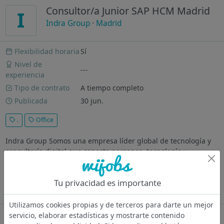
Consultor/a Junior SAP HCM Madrid
I
Indra Group
·
Madrid
Flexibilidad horaria
Sí
Nivel de
---
experiencia
Tipo de contrato
A tiempo completo
Publicada
30 jun.
.
Office
Indra Group Somos una empresa líder global de tecnología y
consultoría digital que conecta personas, tecnología y
negocios para generar crecimiento, transformación e impacto
positivo y sostenible. Buscamos personas de Grado en ADE,
Tu privacidad es importante
Economía...
Ver más
Utilizamos cookies propias y de terceros para darte un mejor
servicio, elaborar estadísticas y mostrarte contenido
Oferta desactivada