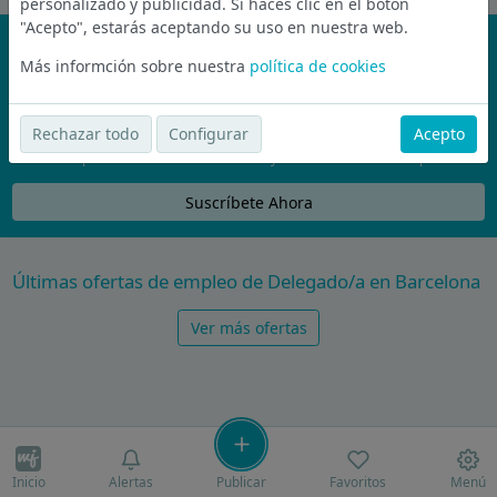
personalizado y publicidad. Si haces clic en el botón
"Acepto", estarás aceptando su uso en nuestra web.
¡No te pierdas nada!
Más informción sobre nuestra
política de cookies
Únete a la comunidad de wijobs y recibe por email las mejores
ofertas de empleo
Rechazar todo
Configurar
Acepto
Nunca compartiremos tu email con nadie y no te vamos a enviar spam
Suscríbete Ahora
Últimas ofertas de empleo de Delegado/a en Barcelona
Ver más ofertas
Inicio
Alertas
Publicar
Favoritos
Menú