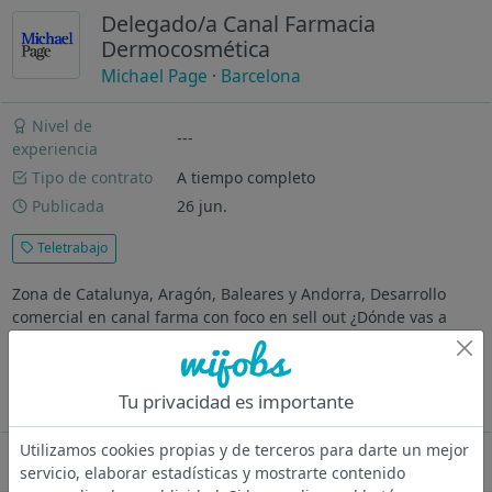
Delegado/a Canal Farmacia
Dermocosmética
Michael Page
·
Barcelona
Nivel de
---
experiencia
Tipo de contrato
A tiempo completo
Publicada
26 jun.
Teletrabajo
Zona de Catalunya, Aragón, Baleares y Andorra, Desarrollo
comercial en canal farma con foco en sell out ¿Dónde vas a
trabajar? Marca dermocosmética premium de origen
internacional, integrada en un grupo líder del sector
cosmético, con posicionamiento...
Tu privacidad es importante
Ver más
Utilizamos cookies propias y de terceros para darte un mejor
Oferta desactivada
servicio, elaborar estadísticas y mostrarte contenido