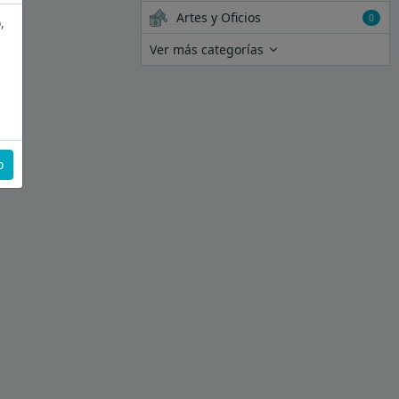
Artes y Oficios
0
,
Ver más categorías
o