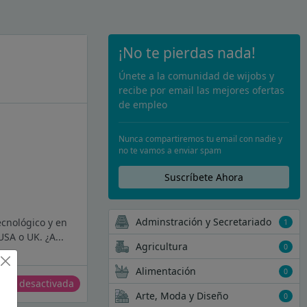
¡No te pierdas nada!
Únete a la comunidad de wijobs y
recibe por email las mejores ofertas
de empleo
Nunca compartiremos tu email con nadie y
no te vamos a enviar spam
Suscríbete Ahora
Adminstración y Secretariado
ecnológico y en
1
SA o UK. ¿A...
Agricultura
0
Alimentación
0
erta desactivada
Arte, Moda y Diseño
0