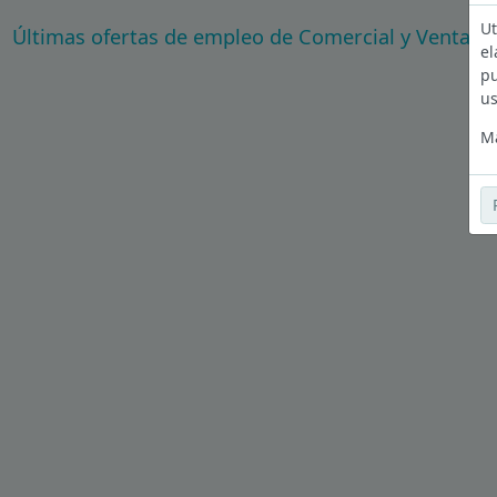
Ut
Últimas ofertas de empleo de Comercial y Ventas 
el
pu
us
Má