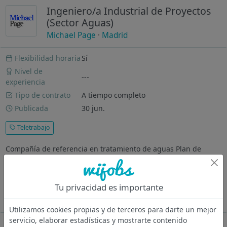
Ingeniero/a Industrial de Proyectos
(Sector Aguas)
Michael Page
·
Madrid
Flexibilidad horaria
Sí
Nivel de
---
experiencia
Tipo de contrato
A tiempo completo
Publicada
30 jun.
Teletrabajo
Compañía de referencia en tratamiento de aguas Plan de
carrera establecido para promover la progresión profesional
¿Dónde vas a trabajar? Empresa española de ingeniería
fundada hace más de 20 años, especializada en el diseño,
Tu privacidad es importante
fabricación e instalación...
Ver más
Utilizamos cookies propias y de terceros para darte un mejor
servicio, elaborar estadísticas y mostrarte contenido
Oferta desactivada