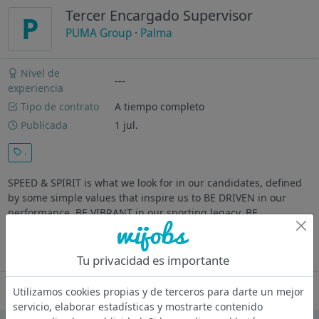
Tercer Encargado Supervisor
P
PUMA Group
·
Palma
Nivel de
---
experiencia
Tipo de contrato
A tiempo completo
Publicada
1 jul.
.
SPEED & SPIRIT is what we look for in our candidates, defined
by some simple values that inspire us to BE DRIVEN in our
performance, BE VIBRANT in our sporting legacy, BE
TOGETHER in our team spirit, and BE YOU to let our individual
talent and...
Ver más
Tu privacidad es importante
Oferta desactivada
Utilizamos cookies propias y de terceros para darte un mejor
servicio, elaborar estadísticas y mostrarte contenido