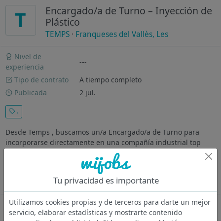
Encargado/a de Turno – Inyección de
T
Plástico
TEMPS
·
Franqueses del Vallès, Les
Nivel de
---
experiencia
Tipo de contrato
A tiempo completo
Publicada
2 jul.
.
Desde Temps , buscamos un/a Encargado/a de Turno para
incorporarse directamente en una compañía industrial top
especializada en inyección de plástico . Buscamos una persona
con experiencia en planta, buen criterio técnico y capacidad
para coordinar la...
Tu privacidad es importante
Ver más
Utilizamos cookies propias y de terceros para darte un mejor
Oferta desactivada
servicio, elaborar estadísticas y mostrarte contenido