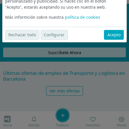
personalizado y publicidad. Si haces clic en el botón
"Acepto", estarás aceptando su uso en nuestra web.
¡No te pierdas nada!
Más informción sobre nuestra
política de cookies
Únete a la comunidad de wijobs y recibe por email las mejores
ofertas de empleo
Rechazar todo
Configurar
Acepto
Nunca compartiremos tu email con nadie y no te vamos a enviar spam
Suscríbete Ahora
Últimas ofertas de empleo de Transporte y Logística en
Barcelona
Ver más ofertas
Inicio
Alertas
Publicar
Favoritos
Menú