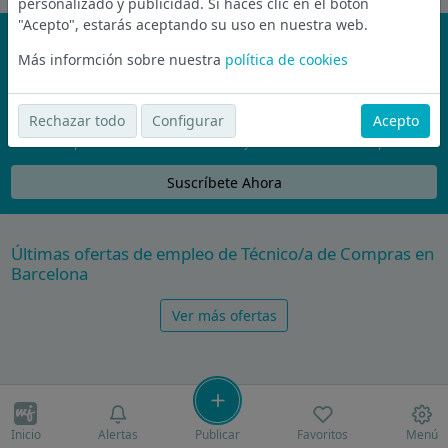
personalizado y publicidad. Si haces clic en el botón
"Acepto", estarás aceptando su uso en nuestra web.
¡No te pierdas nada!
Más informción sobre nuestra
política de cookies
Únete a la comunidad de wijobs y recibe por email las mejores
ofertas de empleo
Rechazar todo
Configurar
Acepto
Nunca compartiremos tu email con nadie y no te vamos a enviar spam
Suscríbete Ahora
Últimas ofertas de empleo de Técnico/a de Compras en
Barcelona
Ver más ofertas
Inicio
Alertas
Publicar
Favoritos
Menú