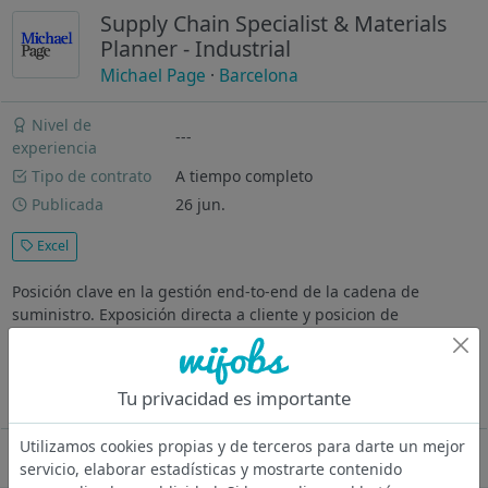
Supply Chain Specialist & Materials
Planner - Industrial
Michael Page
·
Barcelona
Nivel de
---
experiencia
Tipo de contrato
A tiempo completo
Publicada
26 jun.
Excel
Posición clave en la gestión end-to-end de la cadena de
suministro. Exposición directa a cliente y posicion de
responsabilidad en Supply Chain ¿Dónde vas a trabajar?
Compañía industrial multinacional, con fuerte presencia en su
sector y enfoque en la...
Tu privacidad es importante
Ver más
Utilizamos cookies propias y de terceros para darte un mejor
Oferta desactivada
servicio, elaborar estadísticas y mostrarte contenido