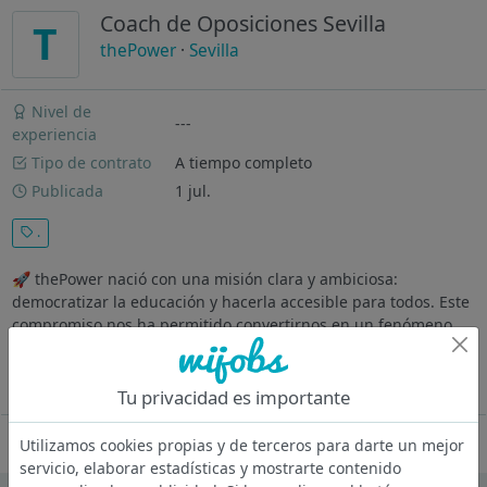
Coach de Oposiciones Sevilla
T
thePower
·
Sevilla
Nivel de
---
experiencia
Tipo de contrato
A tiempo completo
Publicada
1 jul.
.
🚀 thePower nació con una misión clara y ambiciosa:
democratizar la educación y hacerla accesible para todos. Este
compromiso nos ha permitido convertirnos en un fenómeno
global en tiempo récord, con más de 120,000 estudiantes y
presencia en más de...
Ver más
Tu privacidad es importante
Oferta desactivada
Utilizamos cookies propias y de terceros para darte un mejor
servicio, elaborar estadísticas y mostrarte contenido