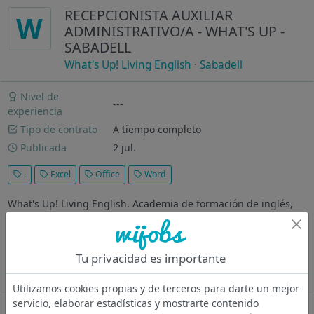
RECEPCIONISTA AUXILIAR
W
ADMINISTRATIVO/A - WHAT'S UP -
SABADELL
What's Up! Living English
·
Sabadell
Nivel de
---
experiencia
Tipo de contrato
A tiempo completo
Publicada
2 jul.
.
Excel
Office
Word
What's Up! Living English. Academia de formación de inglés,
que ofrece un entorno dinámico y motivador para el
aprendizaje del idioma, con más de 30 centros en toda España.
¿Que buscamos? Recepcionista administrativa para trabajar en
Tu privacidad es importante
nuestro centro...
Ver más
Utilizamos cookies propias y de terceros para darte un mejor
servicio, elaborar estadísticas y mostrarte contenido
Oferta desactivada