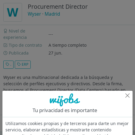
Procurement Director
W
Wyser
·
Madrid
Nivel de
---
experiencia
Tipo de contrato
A tiempo completo
Publicada
27 jun.
.
ERP
Wyser es una multinacional dedicada a la búsqueda y
selección de perfiles ejecutivos y directivos. Desde la firma,
buscamos al Procurement Director (Data Centers) basado en
Madrid para una compañía especializada en el desarrollo y
operación de...
Ver más
Tu privacidad es importante
Oferta desactivada
Utilizamos cookies propias y de terceros para darte un mejor
servicio, elaborar estadísticas y mostrarte contenido