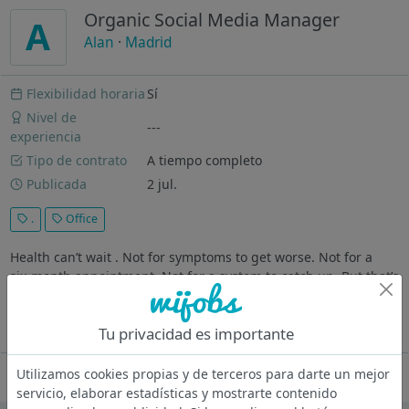
Organic Social Media Manager
A
Alan
·
Madrid
Flexibilidad horaria
Sí
Nivel de
---
experiencia
Tipo de contrato
A tiempo completo
Publicada
2 jul.
.
Office
Health can’t wait . Not for symptoms to get worse. Not for a
six‑month appointment. Not for a system to catch up. But that’s
exactly how healthcare works today. You wait, until you can’t.
Alan exists to end the wait. Health is a universal right, and...
Tu privacidad es importante
Ver más
Utilizamos cookies propias y de terceros para darte un mejor
Oferta desactivada
servicio, elaborar estadísticas y mostrarte contenido