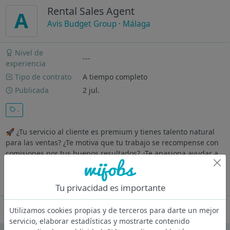
Rental Sales Agent
A
Avis Budget Group
·
Málaga
Nivel de
---
experiencia
Tipo de contrato
A tiempo completo
Publicada
2 jul.
.
🚀 ¿Tu servicio al cliente es premium y tienes talento natural
para las ventas? ¿Te motiva que tu trabajo se recompense con
comisiones por tus buenos resultados? ¿Te apasiona ayudar a
personas de diferentes culturas y practicar idiomas? Te
esperamos!!...
Ver más
Tu privacidad es importante
Oferta desactivada
Utilizamos cookies propias y de terceros para darte un mejor
servicio, elaborar estadísticas y mostrarte contenido