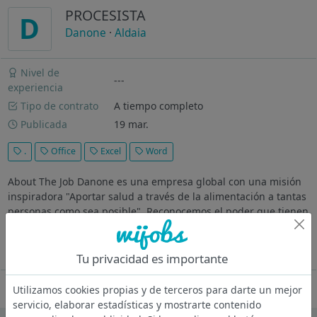
PROCESISTA
D
Danone
·
Aldaia
Nivel de
---
experiencia
Tipo de contrato
A tiempo completo
Publicada
19 mar.
.
Office
Excel
Word
About The Job Danone es una empresa global con una misión
inspiradora "Aportar salud a través de la alimentación a tantas
personas como sea posible". Reconocemos el poder que tienen
las personas para impactar al mundo a través de sus
elecciones...
Ver más
Tu privacidad es importante
Oferta desactivada
Utilizamos cookies propias y de terceros para darte un mejor
servicio, elaborar estadísticas y mostrarte contenido