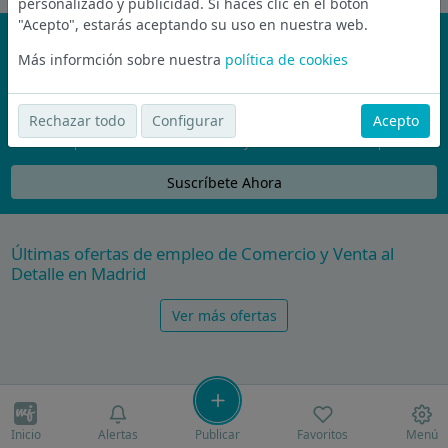
personalizado y publicidad. Si haces clic en el botón
"Acepto", estarás aceptando su uso en nuestra web.
¡No te pierdas nada!
Más informción sobre nuestra
política de cookies
Únete a la comunidad de wijobs y recibe por email las mejores
ofertas de empleo
Rechazar todo
Configurar
Acepto
Nunca compartiremos tu email con nadie y no te vamos a enviar spam
Suscríbete Ahora
Últimas ofertas de empleo de Comercio y Venta al
Detalle en Madrid
Ver más ofertas
Inicio
Alertas
Publicar
Favoritos
Menú