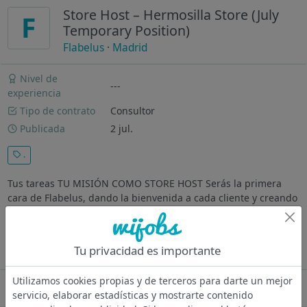
Store Host – Hermosilla Store (July
F
Temporary Position)
Flabelus
·
Madrid
Nivel de
---
experiencia
Tipo de contrato
Consultor
Publicada
2 jul.
.
Tus tareas TU MISIÓN COMO STORE HOST Serás la primera
cara de Flabelus, dando la bienvenida a cada cliente y creando
una primera impresión cálida e inolvidable desde el momento
en que cruza la puerta. Tu misión será asegurarte de que cada
visitante se...
Tu privacidad es importante
Ver más
Utilizamos cookies propias y de terceros para darte un mejor
Oferta desactivada
servicio, elaborar estadísticas y mostrarte contenido