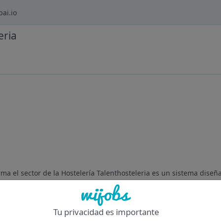
ai.io
eria
ma el sector de la Hostelería Talenthosteleria es un sistema diseñ
acturación, mejoren sus beneficios y transformen su negocio en un
Tu privacidad es importante
Of