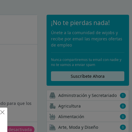
¡No te pierdas nada!
Únete a la comunidad de wijobs y
recibe por email las mejores ofertas
de empleo
Nunca compartiremos tu email con nadie y
no te vamos a enviar spam
Suscríbete Ahora
Adminstración y Secretariado
1
ado para que los
Agricultura
0
a...
Alimentación
0
Arte, Moda y Diseño
0
erta desactivada