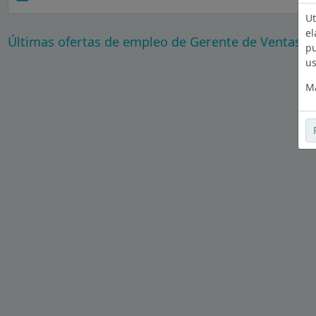
Ut
el
Últimas ofertas de empleo de Gerente de Ventas e
pu
us
Má