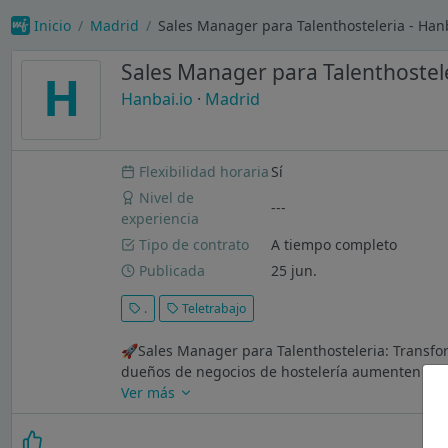
Inicio
Madrid
Sales Manager para Talenthosteleria - Hanb
Sales Manager para Talenthostel
H
Hanbai.io
·
Madrid
Flexibilidad horaria
Sí
Nivel de
---
experiencia
Tipo de contrato
A tiempo completo
Publicada
25 jun.
.
Teletrabajo
🚀Sales Manager para Talenthosteleria: Transfor
dueños de negocios de hostelería aumenten su f
Ver más