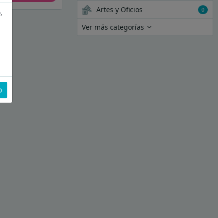
Artes y Oficios
0
,
Ver más categorías
o