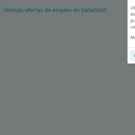
Ut
Últimas ofertas de empleo en Valladolid
el
pu
us
Má