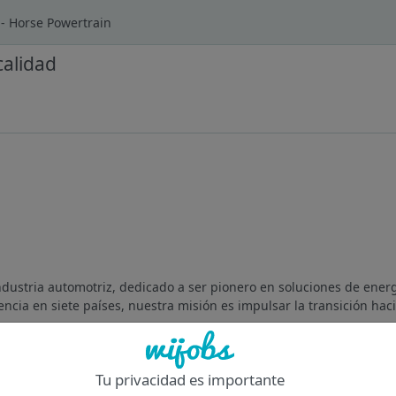
 - Horse Powertrain
calidad
ndustria automotriz, dedicado a ser pionero en soluciones de ener
ncia en siete países, nuestra misión es impulsar la transición haci
Of
Tu privacidad es importante