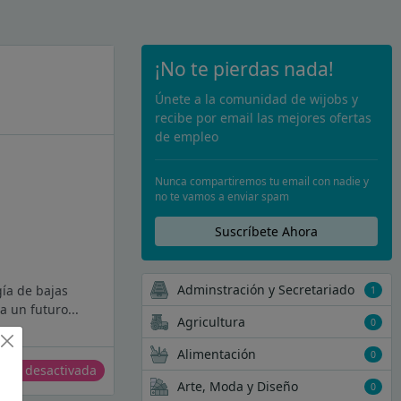
¡No te pierdas nada!
Únete a la comunidad de wijobs y
recibe por email las mejores ofertas
de empleo
Nunca compartiremos tu email con nadie y
no te vamos a enviar spam
Suscríbete Ahora
Adminstración y Secretariado
gía de bajas
1
a un futuro...
Agricultura
0
Alimentación
0
erta desactivada
Arte, Moda y Diseño
0