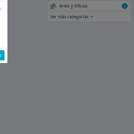
Artes y Oficios
0
,
Ver más categorías
o