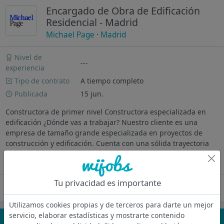
Encargado de Obra de Edificación
Residencial - Madrid
Michael Page
·
Madrid
Nivel de
---
experiencia
Tipo de contrato
A tiempo completo
Publicada
15 jun.
Constructora de primer nivel Constructora especializada en
edificación ¿Dónde vas a trabajar? Nuestro cliente es una
empresa de tamaño grande especializada en proyectos de
construcción y edificación. Cuenta con una sólida trayectoria
en el sector de...
Ver más
Tu privacidad es importante
Oferta desactivada
Utilizamos cookies propias y de terceros para darte un mejor
servicio, elaborar estadísticas y mostrarte contenido
¡No te pierdas nada!